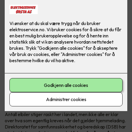
Hva krever en hjemmelader?
Antall elbiler stiger raskt her i landet, men ikke alle er klar
over hva som egentlig kreves når det gjelder hjemmelading.
Direktoratet for samfunnssikkerhet og beredskap (DSB) har