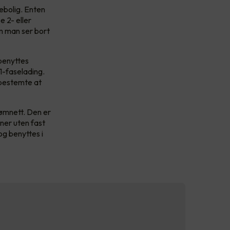
ebolig. Enten
e 2- eller
om man ser bort
benyttes
 1-faselading.
 bestemte at
rømnett. Den er
oner uten fast
og benyttes i