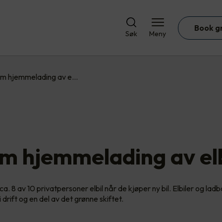
Book g
Søk
Meny
om hjemmelading av e…
om hjemmelading av el
ca. 8 av 10 privatpersoner elbil når de kjøper ny bil. Elbiler og ladb
i drift og en del av det grønne skiftet.