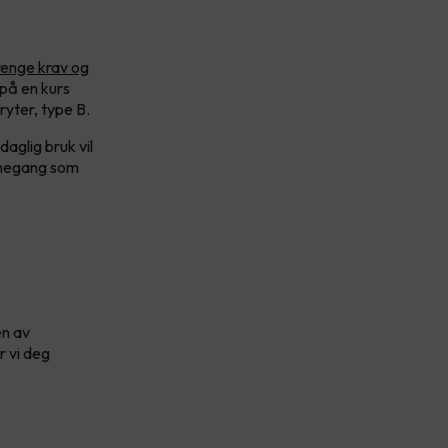
renge krav og
 på en kurs
ryter, type B.
aglig bruk vil
armegang som
en av
r vi deg