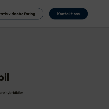
ratis videobefaring
Kontakt oss
bil
are hybridbiler