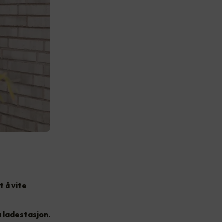
t å vite
a ladestasjon.