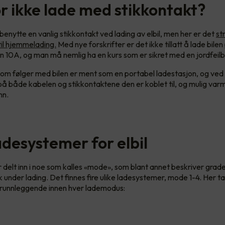
r ikke lade med stikkontakt?
benytte en vanlig stikkontakt ved lading av elbil, men her er det
st
til hjemmelading.
Med nye forskrifter er det ikke tillatt å lade bilen
n 10A, og man må nemlig ha en kurs som er sikret med en jordfeilb
m følger med bilen er ment som en portabel ladestasjon, og ved d
je på både kabelen og stikkontaktene den er koblet til, og mulig v
ann.
adesystemer for elbil
r delt inn i noe som kalles «mode», som blant annet beskriver grad
k under lading. Det finnes fire ulike ladesystemer, mode 1-4. Her ta
runnleggende innen hver lademodus: