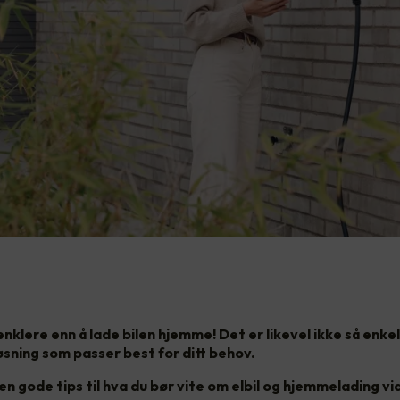
 enklere enn å lade bilen hjemme! Det er likevel ikke så enkel
øsning som passer best for ditt behov.
en gode tips til hva du bør vite om elbil og hjemmelading vi