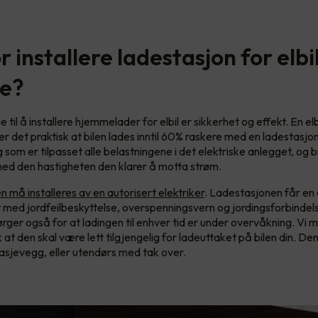
 installere ladestasjon for elbi
e?
il å installere hjemmelader for elbil er sikkerhet og effekt. En elb
 er det praktisk at bilen lades inntil 60% raskere med en ladestasj
g som er tilpasset alle belastningene i det elektriske anlegget, og bil
ed den hastigheten den klarer å motta strøm.
må installeres av en autorisert elektriker
. Ladestasjonen får en 
t med jordfeilbeskyttelse, overspenningsvern og jordingsforbindel
ger også for at ladingen til enhver tid er under overvåkning. Vi 
 at den skal være lett tilgjengelig for ladeuttaket på bilen din. D
asjevegg, eller utendørs med tak over.