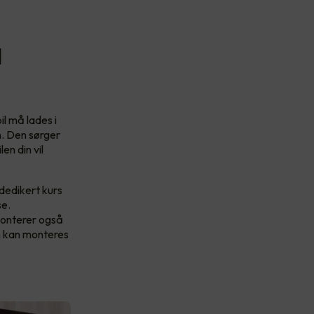
l
il må lades i
on. Den sørger
en din vil
dedikert kurs
se.
monterer også
en kan monteres