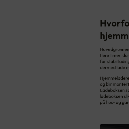
Hvorfor
hjemm
Hovedgrunnene t
flere timer, da
for stabil ladin
dermed lade m
Hjemmeladeren 
og blir monter
Ladeboksen sør
ladeboksen slik
på hus- og gar