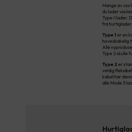
Mange av oss l
du lader via la
Type-1 lader. D
fra hurtiglade
Type 1
er en k
hovedsakelig ti
Alle nyproduse
Type 2 skulle 
Type 2
er stan
veldig fleksibe
kabel har denn
alle Mode 3 lad
Hurtigl