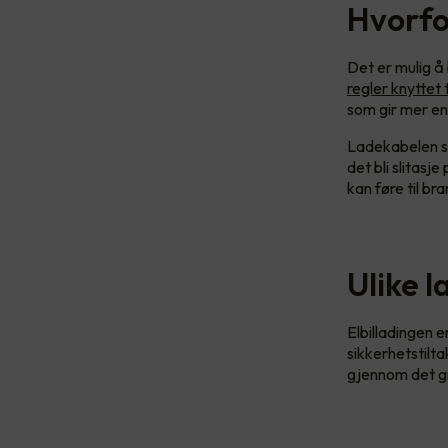
Hvorfo
Det er mulig å 
regler knyttet 
som gir mer en
Ladekabelen so
det bli slitas
kan føre til br
Ulike l
Elbilladingen e
sikkerhetstilta
gjennom det g