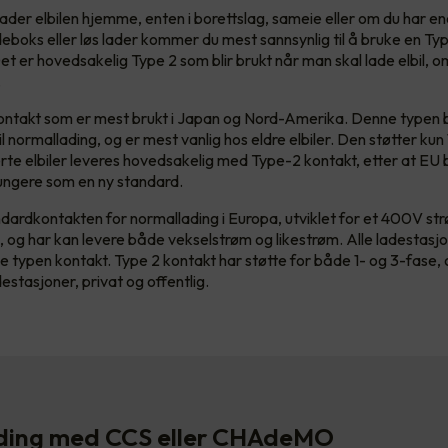
ader elbilen hjemme, enten i borettslag, sameie eller om du har en
deboks eller løs lader kommer du mest sannsynlig til å bruke en Typ
et er hovedsakelig Type 2 som blir brukt når man skal lade elbil, 
r.
ontakt som er mest brukt i Japan og Nord-Amerika. Denne typen 
l normallading, og er mest vanlig hos eldre elbiler. Den støtter kun
rte elbiler leveres hovedsakelig med Type-2 kontakt, etter at EU
fungere som en ny standard.
dardkontakten for normallading i Europa, utviklet for et 400V st
l, og har kan levere både vekselstrøm og likestrøm. Alle ladestasj
e typen kontakt. Type 2 kontakt har støtte for både 1- og 3-fase, 
estasjoner, privat og offentlig.
ading med CCS eller CHAdeMO