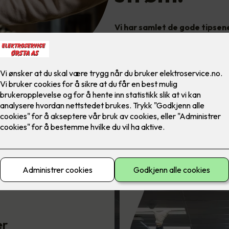
Vi har samlet de gode tipsen
ditt.
er