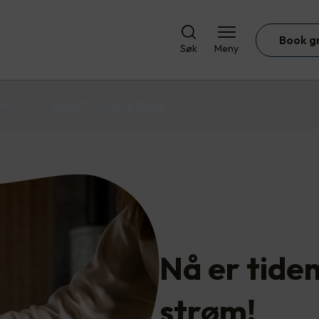
Book g
Søk
Meny
 innhold for
bedrift
og
borettslag
.
Nå er tiden
strøm!