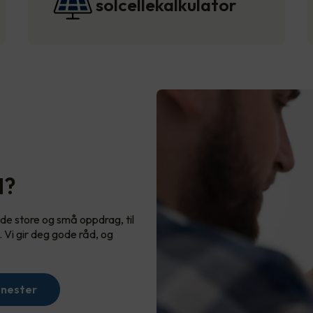
solcellekalkulator
d?
de store og små oppdrag, til
Vi gir deg gode råd, og
enester