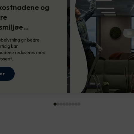
kostnadene og
Oppussing før boligsalg -
re
hva…
smiljøe…
For å få høyere avkastning på
boligsalge…
belysning gir bedre
tidig kan
Les mer
nadene reduseres med
rosent.
er