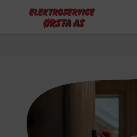
Du leser nå innhold for
privatkunder
. Her finner du