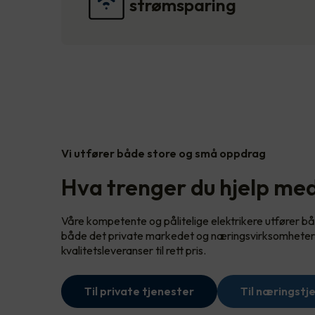
strømsparing
Vi utfører både store og små oppdrag
Hva trenger du hjelp me
Våre kompetente og pålitelige elektrikere utfører bå
både det private markedet og næringsvirksomheter. 
kvalitetsleveranser til rett pris.
Til private tjenester
Til næringstj