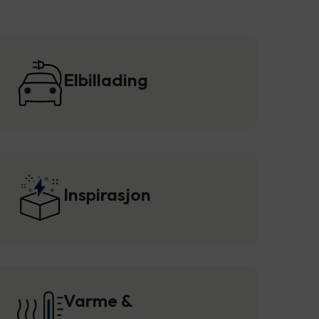
Elbillading
Inspirasjon
Varme &