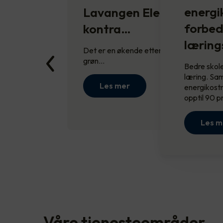
energi
Lavangen Elektro sikrer
forbed
kontra…
læring
Det er en økende etterspørsel etter
grøn…
Bedre skole
læring. Sam
Les mer
energikost
opptil 90 p
Les m
Våre tjenesteområder