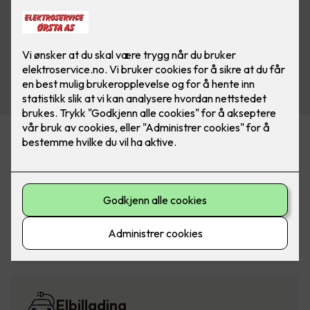
Alarm og sikkerhet
Belysning
Elbillading