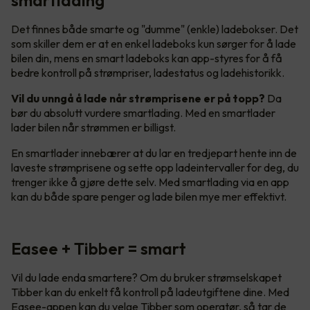
Det finnes både smarte og "dumme" (enkle) ladebokser. Det
som skiller dem er at en enkel ladeboks kun sørger for å lade
bilen din, mens en smart ladeboks kan app-styres for å få
bedre kontroll på strømpriser, ladestatus og ladehistorikk.
Vil du unngå å lade når strømprisene er på topp?
Da
bør du absolutt vurdere smartlading. Med en smartlader
lader bilen når strømmen er billigst.
En smartlader innebærer at du lar en tredjepart hente inn de
laveste strømprisene og sette opp ladeintervaller for deg, du
trenger ikke å gjøre dette selv. Med smartlading via en app
kan du både spare penger og lade bilen mye mer effektivt.
Easee + Tibber = smart
Vil du lade enda smartere? Om du bruker strømselskapet
Tibber kan du enkelt få kontroll på ladeutgiftene dine. Med
Easee-appen kan du velge Tibber som operatør, så tar de