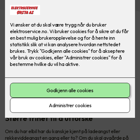
Har du hytte? Med lader fra Easee er du alltid klar for neste
eventyr. Utforsk både fjell og fjorder når du er på hytta -
uten å få ladeangst. Bilde: Easee
Større frihet til å utforske
Om du har elbil har du kanskje kjent på ladeangst eller
rekkeviddeangst en gang eller to? Om du skal avgårde på