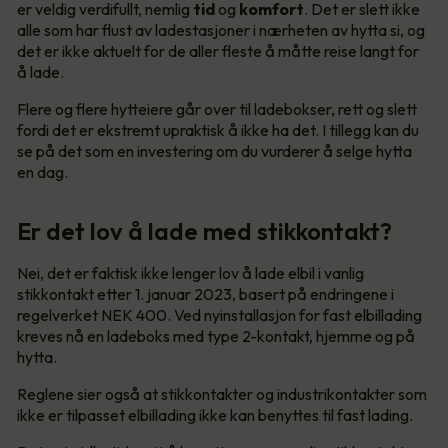
er veldig verdifullt, nemlig
tid
og
komfort
. Det er slett ikke
alle som har flust av ladestasjoner i nærheten av hytta si, og
det er ikke aktuelt for de aller fleste å måtte reise langt for
å lade.
Flere og flere hytteiere går over til ladebokser, rett og slett
fordi det er ekstremt upraktisk å ikke ha det. I tillegg kan du
se på det som en investering om du vurderer å selge hytta
en dag.
Er det lov å lade med stikkontakt?
Nei, det er faktisk ikke lenger lov å lade elbil i vanlig
stikkontakt etter 1. januar 2023, basert på endringene i
regelverket NEK 400. Ved nyinstallasjon for fast elbillading
kreves nå en ladeboks med type 2-kontakt, hjemme og på
hytta.
Reglene sier også at stikkontakter og industrikontakter som
ikke er tilpasset elbillading ikke kan benyttes til fast lading.