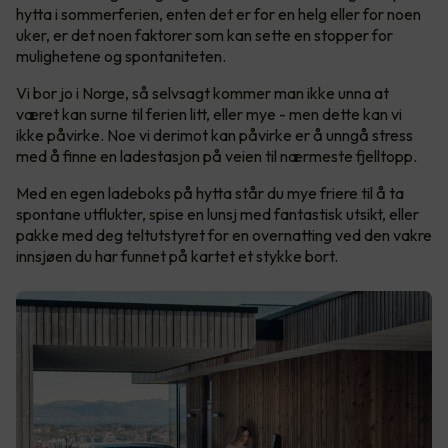
hytta i sommerferien, enten det er for en helg eller for noen
uker, er det noen faktorer som kan sette en stopper for
mulighetene og spontaniteten.
Vi bor jo i Norge, så selvsagt kommer man ikke unna at
været kan surne til ferien litt, eller mye - men dette kan vi
ikke påvirke. Noe vi derimot kan påvirke er å unngå stress
med å finne en ladestasjon på veien til nærmeste fjelltopp.
Med en egen ladeboks på hytta står du mye friere til å ta
spontane utflukter, spise en lunsj med fantastisk utsikt, eller
pakke med deg teltutstyret for en overnatting ved den vakre
innsjøen du har funnet på kartet et stykke bort.