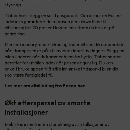
styringa.
Tibber har i tillegg en solid prisgaranti. Om du har en Easee-
ladeboks garanterer de at prisen per kilowattime til
elbillading blir 20 prosent lavere enn strøm du bruker på
andre ting.
Med en banebrytende teknologi lader elbilen din automatisk
når strømprisen er på sitt laveste i løpet av døgnet. Plugg inn
bilen i laderen når du kommer hjem fra hytta, Tibber sørger
deretter for at bilen lades når prisen er gunstig. Du kan
enkelt bruke appen til å stille inn ønsket tidspunkt bilen din
skal være ferdigladet til.
Les mer om elbillading fra Easee her
Økt etterspørsel av smarte
installasjoner
Elektrikere merker en stor økning av installasjoner av