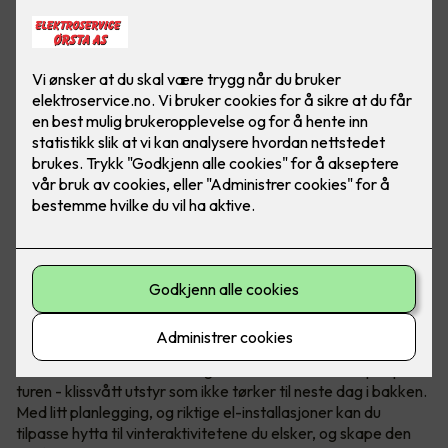
Nordmenn er født med ski på beina, det er ingen tvil om at
vintersport er en del av folkesjela vår. Etter en lang dag i
løypene, enten du har stått på snowboard, slalom eller gått
en lang skitur, er det lite som slår følelsen av å komme hjem
til en varm hytte.
Det er derimot
én
utfordring som kan sette en demper på
turen - klissvått utstyr som ikke tørker til neste dag i bakken.
Med litt planlegging, og riktige el-installasjoner kan du
tilpasse hytta til vinteraktivitetene du elsker, og skape den