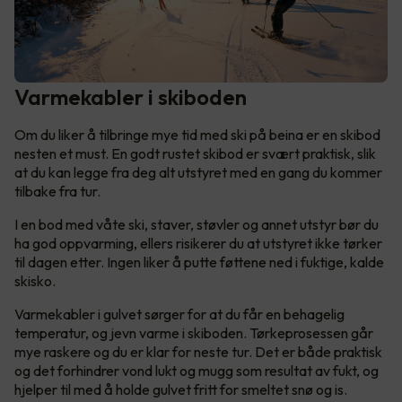
Varmekabler i skiboden
Om du liker å tilbringe mye tid med ski på beina er en skibod
nesten et must. En godt rustet skibod er svært praktisk, slik
at du kan legge fra deg alt utstyret med en gang du kommer
tilbake fra tur.
I en bod med våte ski, staver, støvler og annet utstyr bør du
ha god oppvarming, ellers risikerer du at utstyret ikke tørker
til dagen etter. Ingen liker å putte føttene ned i fuktige, kalde
skisko.
Varmekabler i gulvet sørger for at du får en behagelig
temperatur, og jevn varme i skiboden. Tørkeprosessen går
mye raskere og du er klar for neste tur. Det er både praktisk
og det forhindrer vond lukt og mugg som resultat av fukt, og
hjelper til med å holde gulvet fritt for smeltet snø og is.