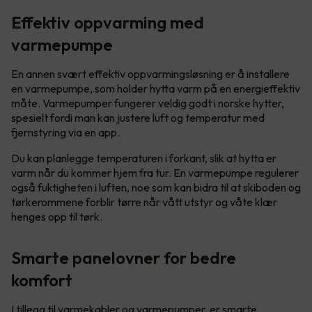
Effektiv oppvarming med
varmepumpe
En annen svært effektiv oppvarmingsløsning er å installere
en varmepumpe, som holder hytta varm på en energieffektiv
måte. Varmepumper fungerer veldig godt i norske hytter,
spesielt fordi man kan justere luft og temperatur med
fjernstyring via en app.
Du kan planlegge temperaturen i forkant, slik at hytta er
varm når du kommer hjem fra tur. En varmepumpe regulerer
også fuktigheten i luften, noe som kan bidra til at skiboden og
tørkerommene forblir tørre når vått utstyr og våte klær
henges opp til tørk.
Smarte panelovner for bedre
komfort
I tillegg til varmekabler og varmepumper, er smarte