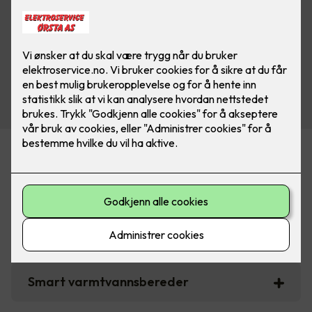
Noen boligtiltak som gir støtte fra
Enova
Smart strømstyring for bolig
Smart varmtvannsbereder