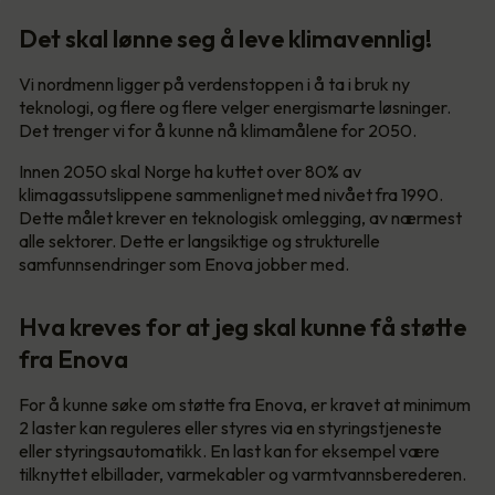
Det skal lønne seg å leve klimavennlig!
Vi nordmenn ligger på verdenstoppen i å ta i bruk ny
teknologi, og flere og flere velger energismarte løsninger.
Det trenger vi for å kunne nå klimamålene for 2050.
Innen 2050 skal Norge ha kuttet over 80% av
klimagassutslippene sammenlignet med nivået fra 1990.
Dette målet krever en teknologisk omlegging, av nærmest
alle sektorer. Dette er langsiktige og strukturelle
samfunnsendringer som Enova jobber med.
Hva kreves for at jeg skal kunne få støtte
fra Enova
For å kunne søke om støtte fra Enova, er kravet at minimum
2 laster kan reguleres eller styres via en styringstjeneste
eller styringsautomatikk. En last kan for eksempel være
tilknyttet elbillader, varmekabler og varmtvannsberederen.