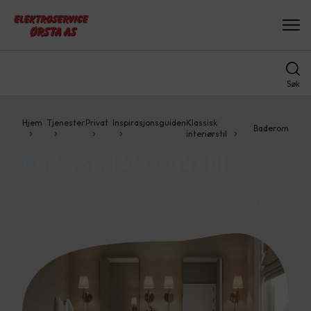
Søk
Hjem
Tjenester
Privat
Inspirasjonsguiden
Klassisk
Baderom
interiørstil
Baderom i klassisk stil
La deg inspirere av klassisk og tidløs interiørstil på badet
- og kopier stilen hjemme!