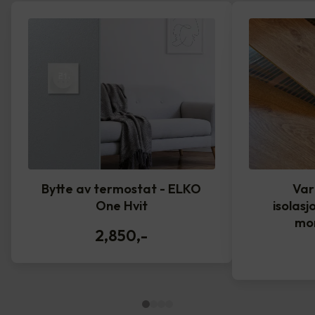
Bytte av termostat - ELKO
Var
One Hvit
isolasj
mo
2,850
,-