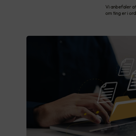
Vi anbefaler at
om ting er i or