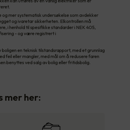
kken kan utføres av en vanlig elektriker som er
teret.
e og mer systematisk undersøkelse som avdekker
nlegget og ivaretar sikkerheten. Elkontrollen må
ere, i henhold til spesifikke standarder i NEK 405,
ering - og være registrert i
r av boligen en teknisk tilstandsrapport, med et grunnlag
ved feil eller mangler, med mål om å redusere faren
 benyttes ved salg av bolig eller fritidsbolig.
es mer her: