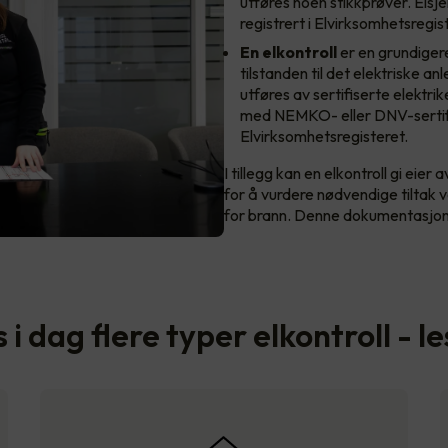
utføres noen stikkprøver. Elsje
registrert i Elvirksomhetsregis
En
elkontroll
er en grundiger
tilstanden til det elektriske a
utføres av sertifiserte elektrik
med NEMKO- eller DNV-sertifis
Elvirksomhetsregisteret.
I tillegg kan en elkontroll gi eie
for å vurdere nødvendige tiltak 
for brann. Denne dokumentasjonen
 i dag flere typer elkontroll - l