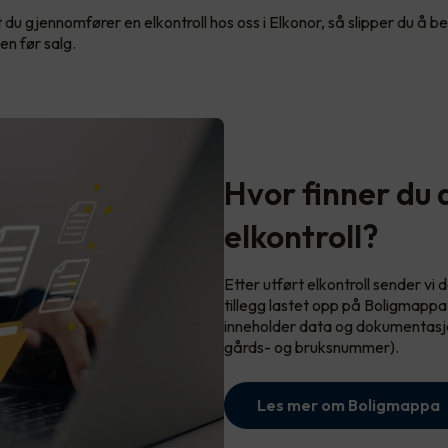
 du gjennomfører en elkontroll hos oss i Elkonor, så slipper du å 
den før salg.
Hvor finner du
elkontroll?
Etter utført elkontroll sender vi
tillegg lastet opp på Boligmapp
inneholder data og dokumentasjon k
gårds- og bruksnummer).
Les mer om Boligmappa