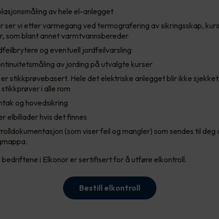
solasjonsmåling av hele el-anlegget
ller ser vi etter varmegang ved termografering av sikringsskap, kur
ner, som blant annet varmtvannsbereder
dfeilbrytere og eventuell jordfeilvarsling
ontinuitetsmåling av jording på utvalgte kurser
l er stikkprøvebasert. Hele det elektriske anlegget blir ikke sjekke
 stikkprøver i alle rom
nntak og hovedsikring
er elbillader hvis det finnes
trolldokumentasjon (som viser feil og mangler) som sendes til deg di
igmappa.
bedriftene i Elkonor er sertifisert for å utføre elkontroll.
Bestill elkontroll