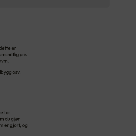
 dette er
msnittlig pris
 kvm.
lbygg osv.
Det er
Om du gjør
m er gjort, og
g.