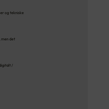
ser og tekniske
t, men det
gitalt /