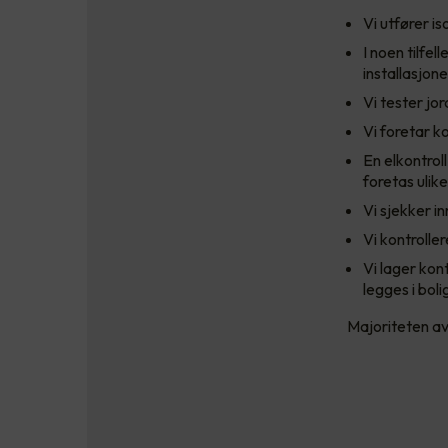
Vi utfører i
I noen tilfe
installasjo
Vi tester jor
Vi foretar k
En elkontrol
foretas ulike
Vi sjekker i
Vi kontroller
Vi lager kon
legges i bol
Majoriteten av 