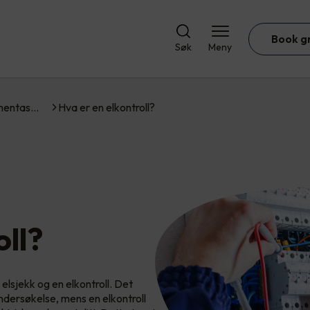
Book g
Søk
Meny
umentas…
Hva er en elkontroll?
oll?
elsjekk og en elkontroll. Det
undersøkelse, mens en elkontroll