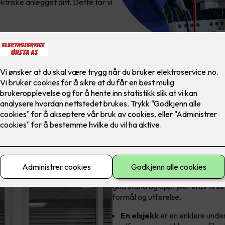
triske anlegget ditt. Dette tar vi
Hvordan skille e
En elsjekk og en elkontroll er begg
god stand og oppfyller krav til si
formål og utførelse.
En
elsjekk
er en enklere under