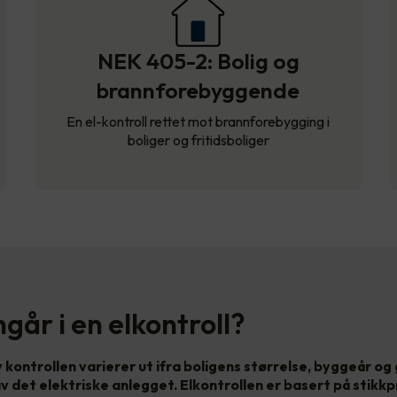
NEK 405-2: Bolig og
brannforebyggende
En el-kontroll rettet mot brannforebygging i
boliger og fritidsboliger
går i en elkontroll?
kontrollen varierer ut ifra boligens størrelse, byggeår og
v det elektriske anlegget. Elkontrollen er basert på stikkp