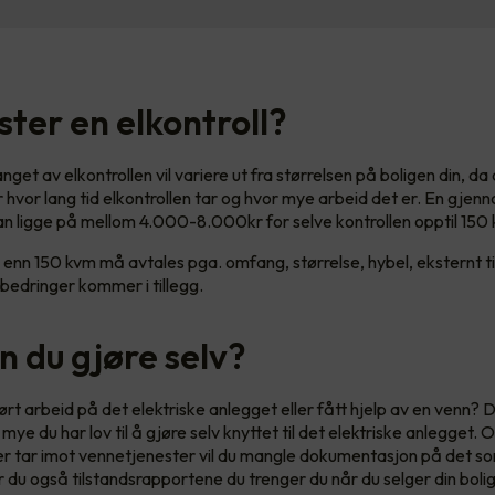
ster en elkontroll?
get av elkontrollen vil variere ut fra størrelsen på boligen din, da
hvor lang tid elkontrollen tar og hvor mye arbeid det er. En gjenno
kan ligge på mellom 4.000-8.000kr for selve kontrollen opptil 150
 enn 150 kvm må avtales pga. omfang, størrelse, hybel, eksternt ti
edringer kommer i tillegg.
n du gjøre selv?
ørt arbeid på det elektriske anlegget eller fått hjelp av en venn? 
mye du har lov til å gjøre selv knyttet til det elektriske anlegget. 
ler tar imot vennetjenester vil du mangle dokumentasjon på det so
 du også tilstandsrapportene du trenger du når du selger din boli