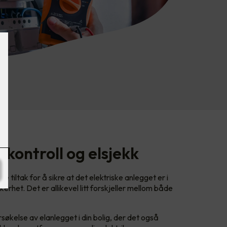
lkontroll og elsjekk
e tiltak for å sikre at det elektriske anlegget er i
kkerhet. Det er allikevel litt forskjeller mellom både
søkelse av elanlegget i din bolig, der det også