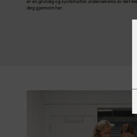
er en grundig og systematisk undersøkelse av det elek
deg gjennom her.