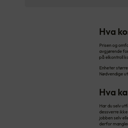
Hva ko
Prisen og omfan
avgjørende for 
på elkontroll 
Enheter større
Nødvendige utb
Hva ka
Har du selv utf
dessverre ikke 
jobben selv el
derfor mangler