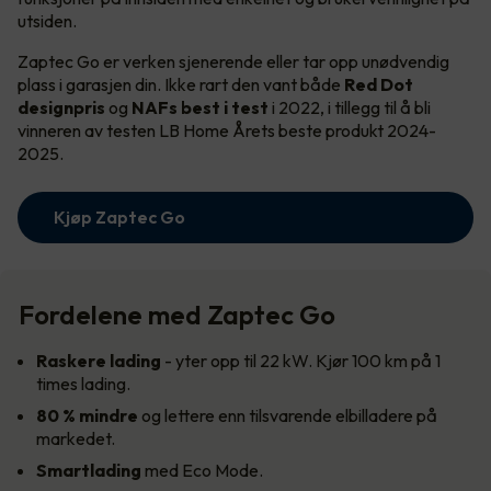
utsiden.
Zaptec Go er verken sjenerende eller tar opp unødvendig
plass i garasjen din. Ikke rart den vant både
Red Dot
designpris
og
NAFs best i test
i 2022, i tillegg til å bli
vinneren av testen LB Home Årets beste produkt 2024-
2025.
Kjøp Zaptec Go
Fordelene med Zaptec Go
Raskere lading
- yter opp til 22 kW. Kjør 100 km på 1
times lading.
80 % mindre
og lettere enn tilsvarende elbilladere på
markedet.
Smartlading
med Eco Mode.