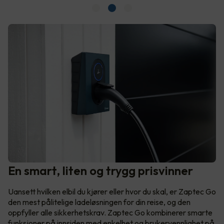
En smart, liten og trygg prisvinner
Uansett hvilken elbil du kjører eller hvor du skal, er Zaptec Go
den mest pålitelige ladeløsningen for din reise, og den
oppfyller alle sikkerhetskrav. Zaptec Go kombinerer smarte
funksjoner på innsiden med enkelhet og brukervennlighet på