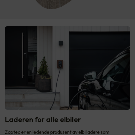
Laderen for alle elbiler
Zaptec er en ledende produsent av elbilladere som