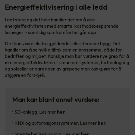
Energieffektivisering i alle ledd
I det store og det hele handler det om å øke
energieffektiviteten med smarte, kostnadsbesparende
løsninger – samtidig som komforten går opp.
Det kan være ekstra gjeldende i eksisterende bygg: Det
handler om å se hvilke tiltak som er lønnsomme, både for
bedriften og miljøet. Kanskje man bør vurdere nye grep for å
øke energieffektiviteten – smartere systemer, batterilagring
og solceller er bare noen av grepene man kan gjøre for å
utgjøre en forskjell.
Man kan blant annet vurdere:
• SD-anlegg. Les mer
her
.
• KNX og automasjonssystemer. Les mer
her
.
• Smarte belysningsvalg. Les mer
her
.