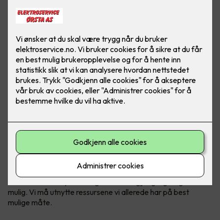
Norges kraftbruk forventes å øke kraftig i de kommende
årene. Det er her energieffektivisering kommer inn – for det
handler om å utnytte energien vi har tilgjengelig så godt som
mulig. Vi må utnytte ressursene vi allerede har på best
mulige måte.