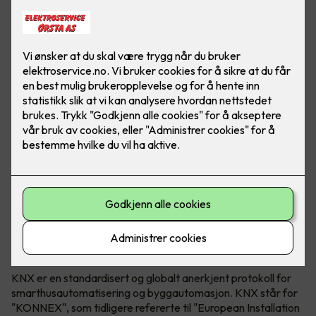
KNX Association både utvikler og eier teknologien. KNX
kan brukes i både næringsbygg, borettslag og bolig.
Hva er egentlig KNX?
KNX er en standardisert og globalt anerkjent protokoll for
smarthusautomatisering og byggautomasjon. KNX står for
"KONNEX", som tidligere refererte til "European Installation