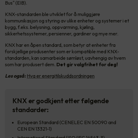
Bus" (EIB).
KNX-standarden ble utviklet for å muliggjøre
kommunikasjon og styring av ulike enheter og systemer i et
bygg, f.eks. belysning, oppvarming, kjøling,
sikkerhetssystemer, persienner, gardiner og mye mer.
KNX har en åpen standard, som betyr at enheter fra
forskjellige produsenter som er kompatible med KNX-
standarden, kan samarbeide sømløst, uavhengig av hvem
som har produsert dem.
Det gir valgfrihet for deg!
Les også:
Hva er energitilskuddsordningen
KNX er godkjent etter følgende
standarder:
European Standard (CENELEC EN 50090 and
CEN EN 13321-1)
International Standard (ISO/IEC 14543-3)