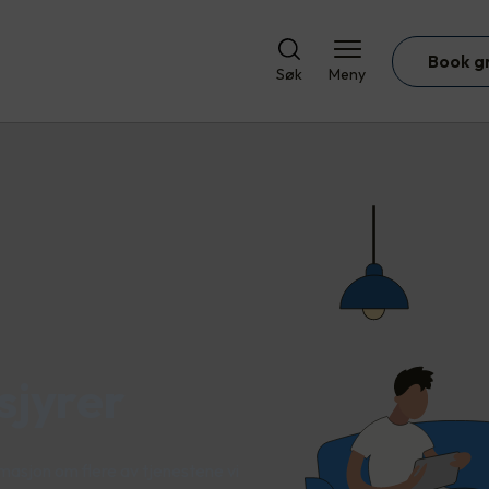
Book g
Søk
Meny
sjyrer
rmasjon om flere av tjenestene vi