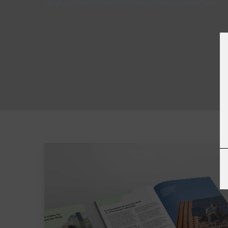
tilbyr. Last ned våre flotte brosjyrer og guider her.