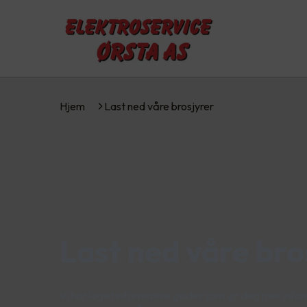
Hjem
Last ned våre brosjyrer
Last ned våre bro
Vi har laget informative guider som gir deg mer info