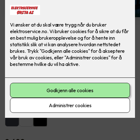
Artes veggarmatur sort
Lekker utebelysning fra SG Armaturen. Ferdig
montert, utskifting av lampe.
Artes er en lekker og dekorativ armatur for utendørs eller
innendørs montering på vegg.
Farge