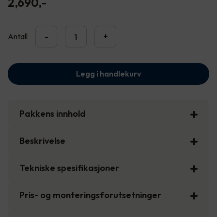
2,690
,-
Antall
-
+
Legg i handlekurv
Pakkens innhold
Beskrivelse
Tekniske spesifikasjoner
Pris- og monteringsforutsetninger