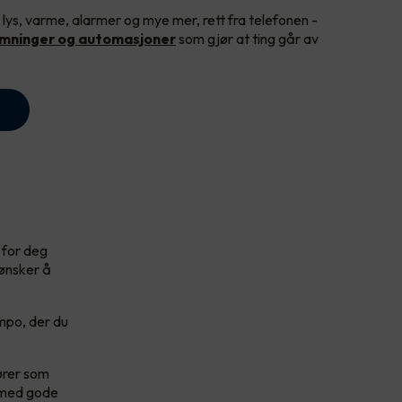
 lys, varme, alarmer og mye mer, rett fra telefonen -
emninger og automasjoner
som gjør at ting går av
 for deg
 ønsker å
empo, der du
ører som
e med gode