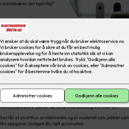
hva innebærer det egentlig?
 egentlig et smarthus?
 hverdag søker vi stadig etter måter å gjøre livet enklere, mer beh
 individuelle behov. Det er her smarthusteknologi kommer inn.
består et smarthus av elektronikk og el-materiell som jobber sa
ike oppgaver i boligen din, helt automatisk.