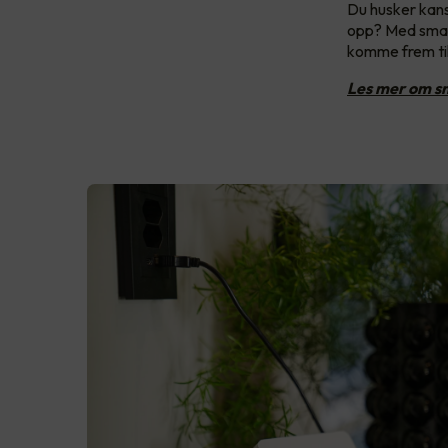
Du husker kans
opp? Med smart
komme frem til
Les mer om sm