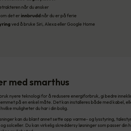
etrakteren når du ønsker
d
om det er
innbrudd
når du er på ferie
ring
ved å bruke Siri, Alexa eller Google Home
er med smarthus
 bruk nyere teknologi for å redusere energiforbruk, gi bedre innek
hjemmet på en enkel måte. Det kan installeres både med kabel, ell
 hvilke muligheter du har i din bolig.
ninger kan du blant annet sette opp varme- og lysstyring, talestyr
g og solceller. Du kan virkelig skreddersy løsninger som passer din