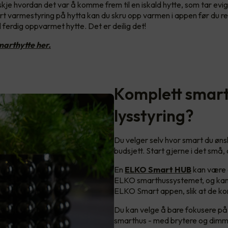
kje hvordan det var å komme frem til en iskald hytte, som tar ev
 varmestyring på hytta kan du skru opp varmen i appen før du rei
 ferdig oppvarmet hytte. Det er deilig det!
arthytte her.
Komplett smart
lysstyring?
Du velger selv hvor smart du ønsk
budsjett. Start gjerne i det små
En
ELKO Smart HUB
kan være 
ELKO smarthussystemet, og kan 
ELKO Smart appen, slik at de k
Du kan velge å bare fokusere på 
smarthus - med brytere og dimm