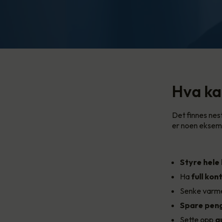
Hva ka
Det finnes nes
er noen eksemp
Styre hele
Ha
full kont
Senke varme
Spare pen
Sette opp
a