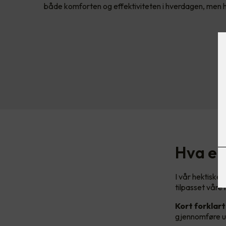
både komforten og effektiviteten i hverdagen, men 
Hva er
I vår hektiske
tilpasset våre
Kort forklart
gjennomføre ul