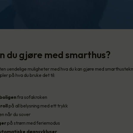
n du gjøre med smarthus?
ten uendelige muligheter med hva du kan gjøre med smarthustekn
ler på hva du bruke det til:
 boligen
fra sofakroken
roll
på all belysning med ett trykk
n når du sover
ger
på strøm med feriemodus
utomatiske døgnsykluser