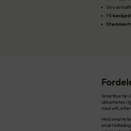
Skru av kaff
Få
beskje
Stemmesty
Fordel
Smarthus tar i
sikkerheten i 
med wifi, etter
Med smarte løs
smart billadin