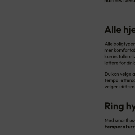
nærmest uende
Alle h
Alle boligtyper
mer komfortabe
kan installere
lettere for din
Du kan velge a
tempo, etterso
velger i ditt s
Ring h
Med smarthus-
temperaturr