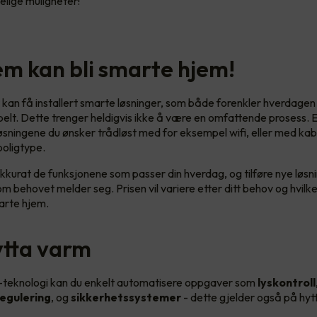
lige muligheter!
jem kan bli smarte hjem!
 kan få installert smarte løsninger, som både forenkler hverdagen 
lt. Dette trenger heldigvis ikke å være en omfattende prosess. E
 løsningene du ønsker trådløst med for eksempel wifi, eller med ka
 boligtype.
kkurat de funksjonene som passer din hverdag, og tilføre nye løsni
m behovet melder seg. Prisen vil variere etter ditt behov og hvilk
marte hjem.
ytta varm
teknologi kan du enkelt automatisere oppgaver som
lyskontroll
egulering
, og
sikkerhetssystemer
- dette gjelder også på hyt