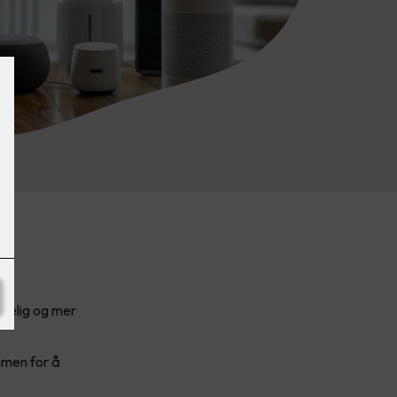
agelig og mer
mmen for å