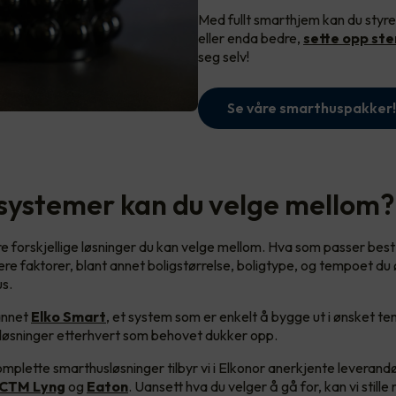
Med fullt smarthjem kan du styre
eller enda bedre,
sette opp st
seg selv!
Se våre smarthuspakker!
 systemer kan du velge mellom?
ere forskjellige løsninger du kan velge mellom. Hva som passer best
ere faktorer, blant annet boligstørrelse, boligtype, og tempoet du
s.
 annet
Elko Smart
, et system som er enkelt å bygge ut i ønsket t
e løsninger etterhvert som behovet dukker opp.
mplette smarthusløsninger tilbyr vi i Elkonor anerkjente leverand
CTM Lyng
og
Eaton
. Uansett hva du velger å gå for, kan vi still