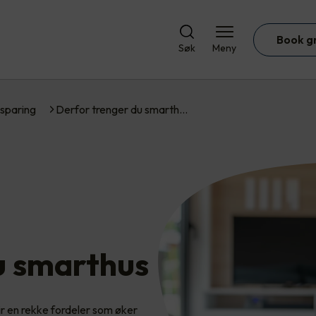
Book g
Søk
Meny
sparing
Derfor trenger du smarth…
u smarthus
ir en rekke fordeler som øker