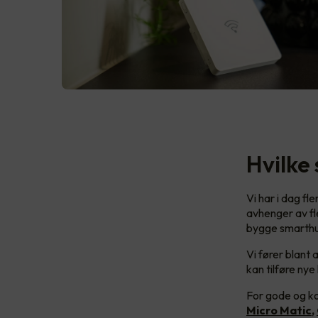
Hvilke
Vi har i dag fl
avhenger av fl
bygge smarthu
Vi fører blant
kan tilføre ny
For gode og ko
Micro Matic
,