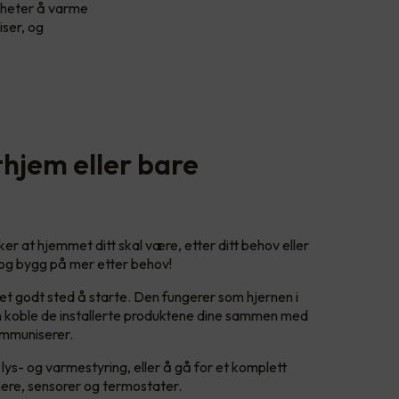
igheter å varme
ser, og
hjem eller bare
er at hjemmet ditt skal være, etter ditt behov eller
, og bygg på mer etter behov!
et godt sted å starte. Den fungerer som hjernen i
koble de installerte produktene dine sammen med
ommuniserer.
lys- og varmestyring, eller å gå for et komplett
ere, sensorer og termostater.