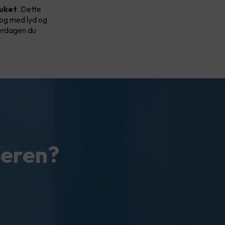
uket
. Dette
 og med lyd og
verdagen du
teren?