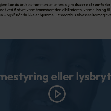
hjem kan du bruke strømmen smartere og
redusere strømforbr
nnet ved å styre varmtvannsbereder, elbilladeren, varme, lys og til
len – også når du ikke er hjemme. Et smarthus tilpasses livet og h
estyring eller lysbry