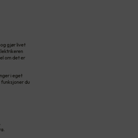
og gjør livet
lektrikeren
bel om det er
nger i eget
e funksjoner du
,
ta.