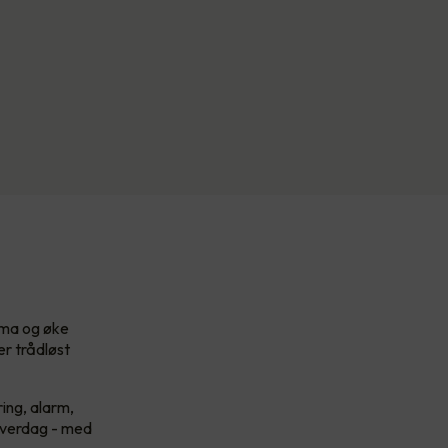
lima og øke
er trådløst
ing, alarm,
 hverdag - med