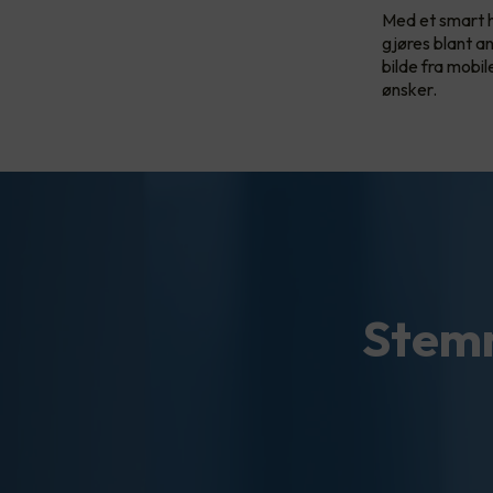
Med et smart 
gjøres blant a
bilde fra mobi
ønsker.
Stemm