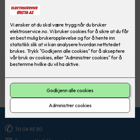
Vis flere
filtre
Komfyrvakt mKomfy Wally
m/trådløs sensor
Komfyrvakt mKomfy 25 Wally fra CTM
Lyng.
5,750
,-
Kontakt oss
70 04 95 30