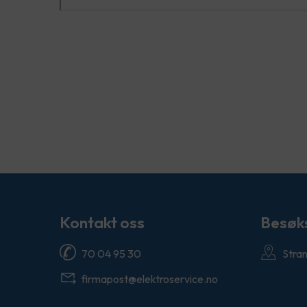
Kontakt oss
Besøk
70 04 95 30
Stra
firmapost@elektroservice.no