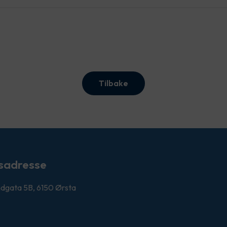
Tilbake
sadresse
ndgata 5B, 6150 Ørsta