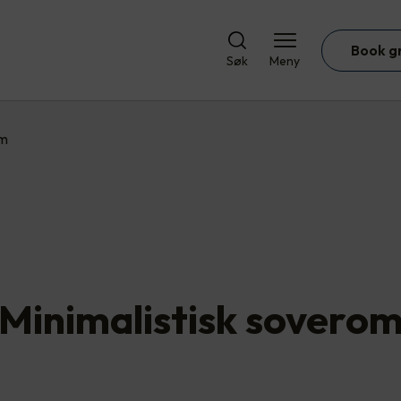
Book g
Søk
Meny
om
Minimalistisk sovero