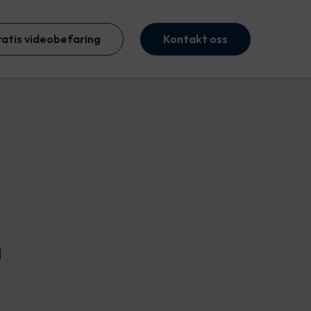
ratis videobefaring
Kontakt oss
m