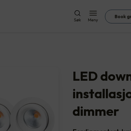
Book g
Søk
Meny
LED downl
installasjo
dimmer