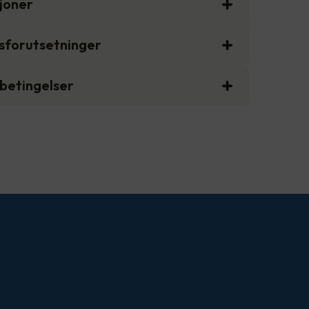
sjoner
gsforutsetninger
sbetingelser