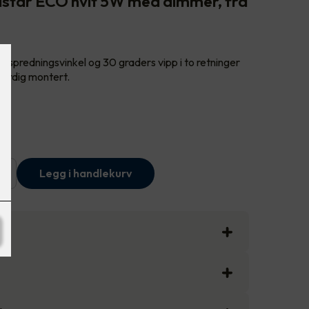
istar ECO hvit 5W med dimmer, fra
 spredningsvinkel og 30 graders vipp i to retninger
Ferdig montert.
+
Legg i handlekurv