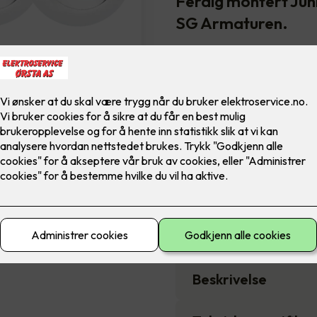
Ferdig montert Jun
SG Armaturen.
Led downlight med 42 graders
til innendørs bruk. Dimmbar. 
7,900
,-
Antall
-
Pakkens innhold
Beskrivelse