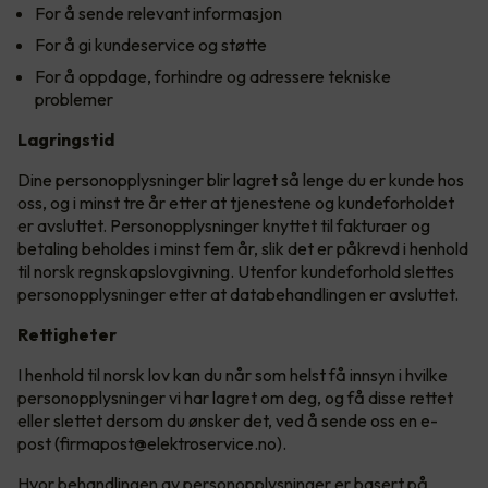
For å sende relevant informasjon
For å gi kundeservice og støtte
For å oppdage, forhindre og adressere tekniske
problemer
Lagringstid
Dine personopplysninger blir lagret så lenge du er kunde hos
oss, og i minst tre år etter at tjenestene og kundeforholdet
er avsluttet. Personopplysninger knyttet til fakturaer og
betaling beholdes i minst fem år, slik det er påkrevd i henhold
til norsk regnskapslovgivning. Utenfor kundeforhold slettes
personopplysninger etter at databehandlingen er avsluttet.
Rettigheter
I henhold til norsk lov kan du når som helst få innsyn i hvilke
personopplysninger vi har lagret om deg, og få disse rettet
eller slettet dersom du ønsker det, ved å sende oss en e-
post (firmapost@elektroservice.no).
Hvor behandlingen av personopplysninger er basert på