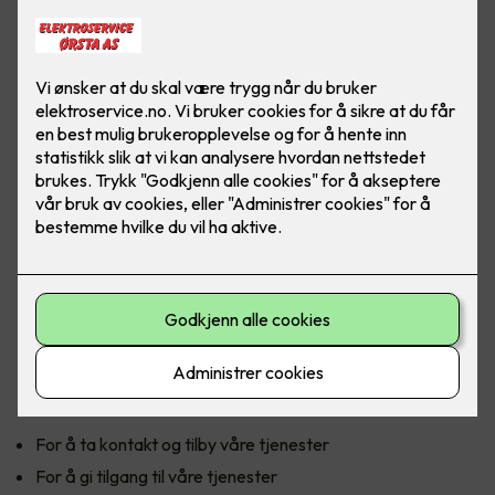
Personvern
Denne personvernerklæringen informerer om hvordan vi
samler inn og bruker personopplysninger når du benytter
våre tjenester og om dine rettigheter.
Personopplysninger som innhentes og behandles
Vi innhenter personopplysninger for å tilby og forbedre vår
tjeneste til deg. Ved bruke av våre tjenester kan vi be om
personopplysninger for å ta kontakt eller identifisere deg.
Eksempler på personopplysninger er navn, telefonnummer,
e-post adresse og bruksdata. Det er frivillig å oppgi denne
informasjonen. Hvis du velger å ikke oppgi
personopplysningene, kan vi være forhindret fra å gi deg
tilgang til tjenesten.
Formålet med behandling av personopplysninger
For å ta kontakt og tilby våre tjenester
For å gi tilgang til våre tjenester