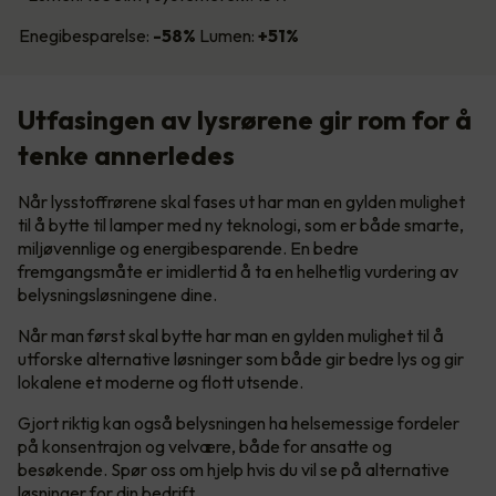
Enegibesparelse:
-58%
Lumen:
+51%
Utfasingen av lysrørene gir rom for å
tenke annerledes
Når lysstoffrørene skal fases ut har man en gylden mulighet
til å bytte til lamper med ny teknologi, som er både smarte,
miljøvennlige og energibesparende. En bedre
fremgangsmåte er imidlertid å ta en helhetlig vurdering av
belysningsløsningene dine.
Når man først skal bytte har man en gylden mulighet til å
utforske alternative løsninger som både gir bedre lys og gir
lokalene et moderne og flott utsende.
Gjort riktig kan også belysningen ha helsemessige fordeler
på konsentrajon og velvære, både for ansatte og
besøkende. Spør oss om hjelp hvis du vil se på alternative
løsninger for din bedrift.