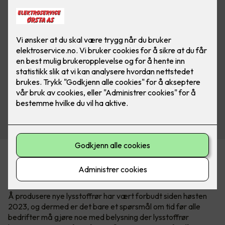
En av konsekvensene av RoHS-direktivet, som har til hensikt
å begrense bruken av miljøskadelige stoffer, er at lysstoffrør
avvikles.
Å produsere nye lysstoffrør har vært forbudt siden høsten
2023, og dermed er det bare et spørsmål om tid før alle
bedrifter må gjøre noe med belysning der lysstoffrør