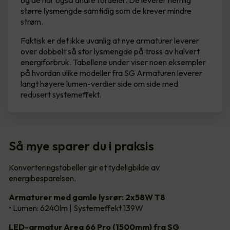
og de har også andre fordeler. De leverer nemlig
større lysmengde samtidig som de krever mindre
strøm.
Faktisk er det ikke uvanlig at nye armaturer leverer
over dobbelt så stor lysmengde på tross av halvert
energiforbruk. Tabellene under viser noen eksempler
på hvordan ulike modeller fra SG Armaturen leverer
langt høyere lumen-verdier side om side med
redusert systemeffekt.
Så mye sparer du i praksis
Konverteringstabeller gir et tydeligbilde av
energibesparelsen.
Armaturer med gamle lysrør: 2x58W T8
• Lumen: 6240lm | Systemeffekt 139W
LED-armatur Area 66 Pro (1500mm) fra SG