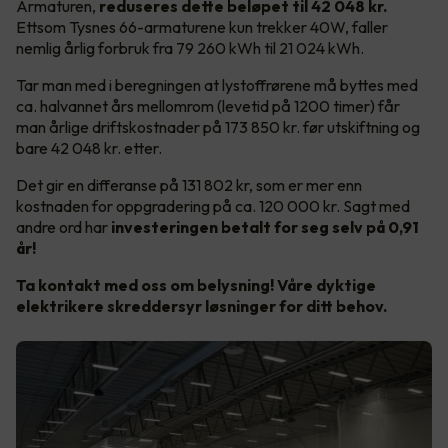
Armaturen,
reduseres dette beløpet til 42 048 kr.
Ettsom
Tysnes 66-armaturene kun trekker 40W, faller
nemlig årlig forbruk fra 79 260 kWh til 21 024 kWh.
Tar man med i beregningen at lystoffrørene må byttes med
ca. halvannet års mellomrom (levetid på 1200 timer) får
man årlige driftskostnader på 173 850 kr. før utskiftning og
bare 42 048 kr. etter.
Det gir en differanse på 131 802 kr, som er mer enn
kostnaden for oppgradering på ca. 120 000 kr. Sagt med
andre ord har
investeringen betalt for seg selv på 0,91
år!
Ta kontakt med oss om belysning! Våre dyktige
elektrikere skreddersyr løsninger for ditt behov.